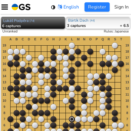
Skip
English
Register
Sign In
to
content
Bártík Dach
Lukáš Podpěra
[
4d
]
[
7d
]
3
captures
+ 6.5
6
captures
Unranked
Rules
:
Japanese