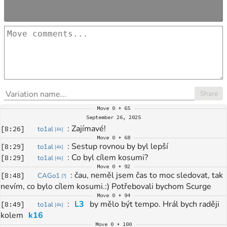
Share
Move
0 + 65
September 26, 2025
: 
Zajímavé!
[
8:26
]
to1al
[
4k
]
Move
0 + 68
: 
Sestup rovnou by byl lepší 
[
8:29
]
to1al
[
4k
]
: 
Co byl cílem kosumi?
[
8:29
]
to1al
[
4k
]
Move
0 + 92
: 
čau, neměl jsem čas to moc sledovat, tak 
[
8:48
]
CAGo1
[
?
]
nevím, co bylo cílem kosumi.:) Potřebovali bychom Scurge
Move
0 + 94
: 
L3
 by mělo být tempo. Hrál bych raději 
[
8:49
]
to1al
[
4k
]
kolem 
k16
Move
0 + 100