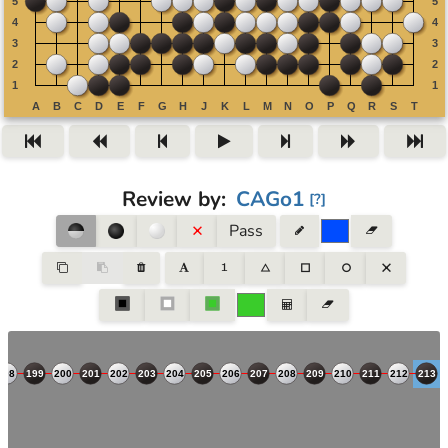
Review by
:
CAGo1
[
?
]
Pass