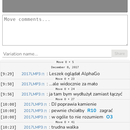
Share
Move
0 + 5
December 8, 2017
: 
Leszek oglądał AlphaGo
[
9:29
]
2017LMP3
[
?
]
Move
0 + 23
: 
...ale widocznie za mało
[
9:50
]
2017LMP3
[
?
]
Move
0 + 24
: 
ja tam bym wydłużył zamiast łączyć
[
9:56
]
2017LMP3
[
?
]
Move
0 + 27
: 
DJ poprawia kamienie
[
10:00
]
2017LMP3
[
?
]
: 
pewnie chciałby 
R10
 zagrać
[
10:00
]
2017LMP3
[
?
]
: 
w ogóle to nie rozumiem 
O3
[
10:00
]
2017LMP3
[
?
]
Move
0 + 41
: 
trudna walka
[
10:23
]
2017LMP3
[
?
]