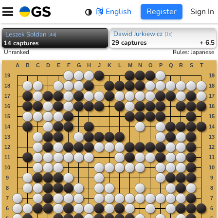
Skip
English
Register
Sign In
to
content
Dawid Jurkiewicz
Leszek Sołdan
[
1d
]
[
4d
]
29
captures
+ 6.5
14
captures
Unranked
Rules
:
Japanese