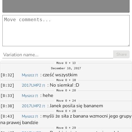
Share
Move
0 + 13
December 10, 2017
: 
cześć wszystkim
[
8:32
]
Myszcz
[
?
]
Move
0 + 18
: 
No siemka! :D
[
8:32
]
2017LMP2
[
?
]
Move
0 + 20
: 
hehe
[
8:33
]
Myszcz
[
?
]
Move
0 + 24
: 
Janek posila się bananem
[
8:38
]
2017LMP2
[
?
]
Move
0 + 28
: 
myśli że siła z banana wzmocni jego grupy 
[
8:43
]
Myszcz
[
?
]
na prawej bandzie
Move
0 + 29