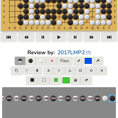
Review by
:
2017LMP2
[
?
]
Pass