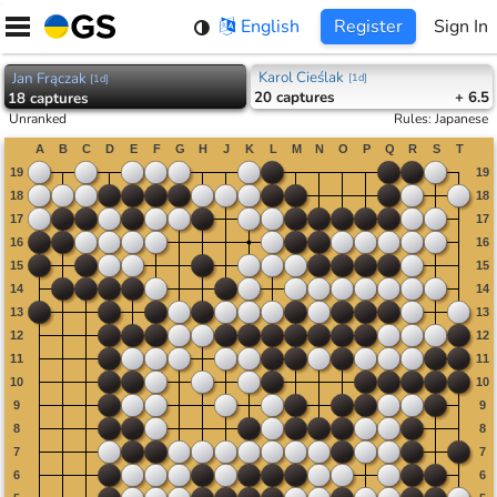
Skip
English
Register
Sign In
to
content
Karol Cieślak
Jan Frączak
[
1d
]
[
1d
]
20
captures
+ 6.5
18
captures
Unranked
Rules
:
Japanese