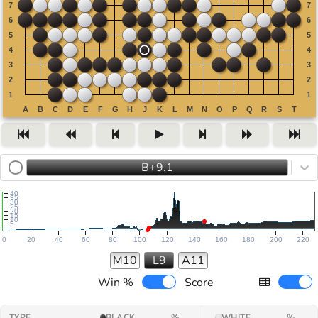
B+9.1
40
35
30
25
20
15
10
5
0
20
40
60
80
100
120
140
160
180
200
220
M10
L9
A11
Win %
Score
TYPE
BLACK
%
WHITE
%