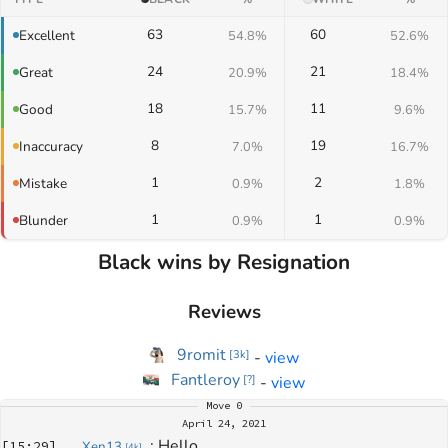
63
60
Excellent
54.8%
52.6%
24
21
Great
20.9%
18.4%
18
11
Good
15.7%
9.6%
8
19
Inaccuracy
7.0%
16.7%
1
2
Mistake
0.9%
1.8%
1
1
Blunder
0.9%
0.9%
Black wins by Resignation
Reviews
9romit
-
view
[
3k
]
Fantleroy
-
view
[
?
]
Move
0
April 24, 2021
: 
Hello
[
15:29
]
Xen13
[
4k
]