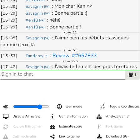
: 
Mon cher Xen ^^
[
15:29
]
Savagnin
[
5k
]
: 
Bonne partie :)
[
15:29
]
Savagnin
[
5k
]
: 
héhé
[
15:29
]
Xen13
[
4k
]
: 
Bonne partie !
[
15:29
]
Xen13
[
4k
]
Move
21
: 
J'aime bien les débuts classiques 
[
15:35
]
Savagnin
[
5k
]
comme ceux-là 
Move
53
: 
Review: ##657833
[
15:53
]
Fantleroy
[
?
]
Move
225
: 
J'avais tellement des gros territoires 
[
17:42
]
Savagnin
[
5k
]
au début, t'as tout brûlé ! Un vrai Guethenoc haha
1
Move
229
: 
Le yose :P
[
17:44
]
STUPLancelot
[
6k
]
: 
Merci pour la partie Xen
[
17:44
]
Savagnin
[
5k
]
: 
Belle partie à vous deux ;)
[
17:44
]
STUPLancelot
[
6k
]
: 
Merci pour la partie !
[
17:44
]
Xen13
[
4k
]
Zen mode
Toggle coordinates
: 
J'ai espéré, mais quelle naïveté ^^'
[
17:44
]
Savagnin
[
5k
]
Disable AI review
Game information
Analyze game
: 
tu rigoles, c'était trop chaud
[
17:44
]
Xen13
[
4k
]
: 
En bas à gauche jamais je n'avais 
[
17:45
]
Savagnin
[
5k
]
Review this game
Estimate score
Fork game
envisagé être en péril
Call moderator
Link to game
Download SGF
: 
tu m'as mis la pression partout
[
17:45
]
Savagnin
[
5k
]