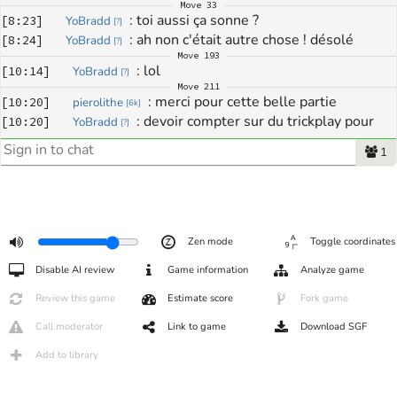
Move
33
: 
toi aussi ça sonne ? 
[
8:23
]
YoBradd
[
?
]
: 
ah non c'était autre chose ! désolé
[
8:24
]
YoBradd
[
?
]
Move
193
: 
lol 
[
10:14
]
YoBradd
[
?
]
Move
211
: 
merci pour cette belle partie
[
10:20
]
pierolithe
[
6k
]
: 
devoir compter sur du trickplay pour 
[
10:20
]
YoBradd
[
?
]
gagner...
1
: 
le combat de rue fait parti du jeu ça 
[
10:22
]
pierolithe
[
6k
]
s'appelle exploiter les faiblesse de son partenaire
: 
c'est pas du tout censé marcher tout ça 
[
10:23
]
YoBradd
[
?
]
!
: 
là c'est bon je viens de voir le coup qui 
[
10:23
]
YoBradd
[
?
]
Zen mode
Toggle coordinates
fait que ça marche pas
Disable AI review
Game information
Analyze game
: 
bref.. j'ai trouvé ça naze. Pour moi c'est 
[
10:24
]
YoBradd
[
?
]
pas exploiter les faiblesses de l'autre mais compter sur une 
Review this game
Estimate score
Fork game
erreur
Call moderator
Link to game
Download SGF
Add to library