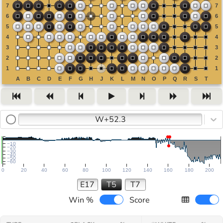
W+52.3
−10
−20
−30
−40
−50
−60
0
20
40
60
80
100
120
140
160
180
200
E17
T5
T7
Win %
Score