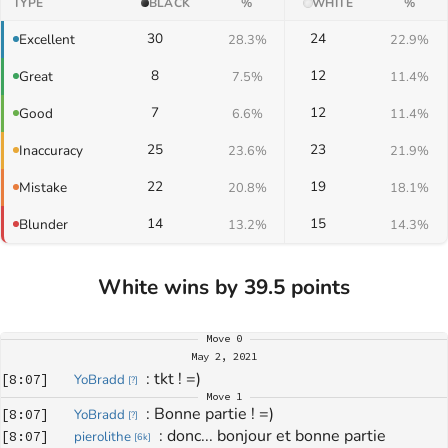
TYPE
BLACK
%
WHITE
%
30
24
Excellent
28.3%
22.9%
8
12
Great
7.5%
11.4%
7
12
Good
6.6%
11.4%
25
23
Inaccuracy
23.6%
21.9%
22
19
Mistake
20.8%
18.1%
14
15
Blunder
13.2%
14.3%
White wins by 39.5 points
Move
0
May 2, 2021
: 
tkt ! =)
[
8:07
]
YoBradd
[
?
]
Move
1
: 
Bonne partie ! =)
[
8:07
]
YoBradd
[
?
]
: 
donc... bonjour et bonne partie
[
8:07
]
pierolithe
[
6k
]