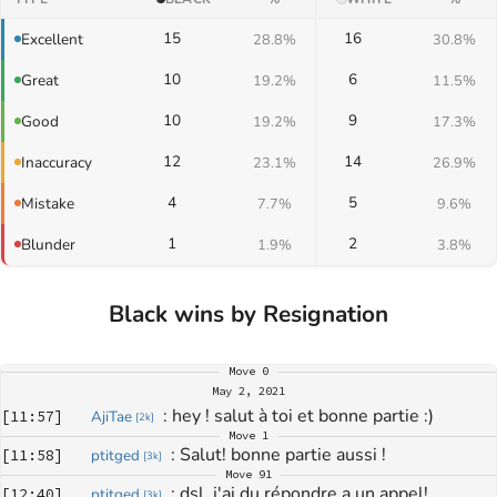
15
16
Excellent
28.8%
30.8%
10
6
Great
19.2%
11.5%
10
9
Good
19.2%
17.3%
12
14
Inaccuracy
23.1%
26.9%
4
5
Mistake
7.7%
9.6%
1
2
Blunder
1.9%
3.8%
Black wins by Resignation
Move
0
May 2, 2021
: 
hey ! salut à toi et bonne partie :)
[
11:57
]
AjiTae
[
2k
]
Move
1
: 
Salut! bonne partie aussi !
[
11:58
]
ptitged
[
3k
]
Move
91
: 
dsl, j'ai du répondre a un appel!
[
12:40
]
ptitged
[
3k
]