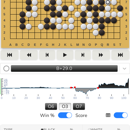
B+29.0
25
20
15
10
5
−5
−10
−15
0
10
20
30
40
50
60
70
80
90
100
O6
O3
O7
Win %
Score
TYPE
BLACK
%
WHITE
%