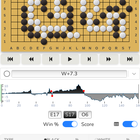
W+7.3
10
5
−5
−10
0
20
40
60
80
100
120
140
16
E17
S17
O6
Win %
Score
TYPE
BLACK
%
WHITE
%