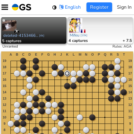
Skip
English
Register
Sign In
to
content
Mifeu
deleted-4153466...
[
10k
]
[
4k
]
4
captures
+ 7.5
5
captures
Unranked
Rules
:
AGA