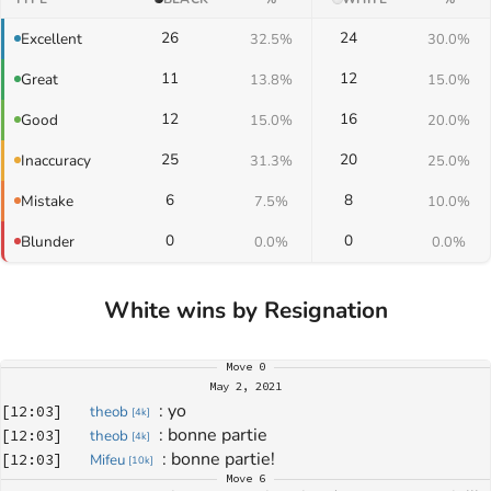
26
24
Excellent
32.5%
30.0%
11
12
Great
13.8%
15.0%
12
16
Good
15.0%
20.0%
25
20
Inaccuracy
31.3%
25.0%
6
8
Mistake
7.5%
10.0%
0
0
Blunder
0.0%
0.0%
White wins by Resignation
Move
0
May 2, 2021
: 
yo
[
12:03
]
theob
[
4k
]
: 
bonne partie
[
12:03
]
theob
[
4k
]
: 
bonne partie!
[
12:03
]
Mifeu
[
10k
]
Move
6