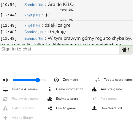
: 
Gra do IGLO
[
10:54
]
Samick
[
3k
]
Move
182
: 
;((
[
12:44
]
knyf
[
11k
]
Move
197
: 
dzięki za gre
[
12:48
]
knyf
[
11k
]
: 
Dziękuję
[
12:48
]
Samick
[
3k
]
: 
W tym prawym górny rogu to chyba był 
[
12:48
]
Samick
[
3k
]
trup a nie seki. Tylko źle kliknąłem przez ten pośpiech na 
1
końcu.
: 
taaa 
[
12:49
]
knyf
[
11k
]
: 
i tak wygrywałeś gre 
[
12:50
]
knyf
[
11k
]
: 
dzieki jeszcze raz
[
12:50
]
knyf
[
11k
]
: 
Nie było łatwo.
[
12:50
]
Samick
[
3k
]
Zen mode
Toggle coordinates
: 
ja spylam 
[
12:50
]
knyf
[
11k
]
Disable AI review
Game information
Analyze game
: 
miłego popołudnia 
[
12:50
]
knyf
[
11k
]
: 
I wzajemnia
[
12:50
]
Samick
[
3k
]
Review this game
Estimate score
Fork game
: 
Do nastepnęj
[
12:50
]
Samick
[
3k
]
Call moderator
Link to game
Download SGF
Add to library