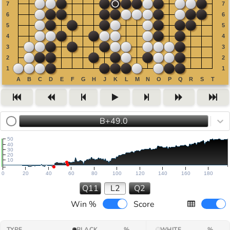
B+49.0
50
40
30
20
10
0
20
40
60
80
100
120
140
160
180
Q11
L2
Q2
Win %
Score
TYPE
BLACK
%
WHITE
%