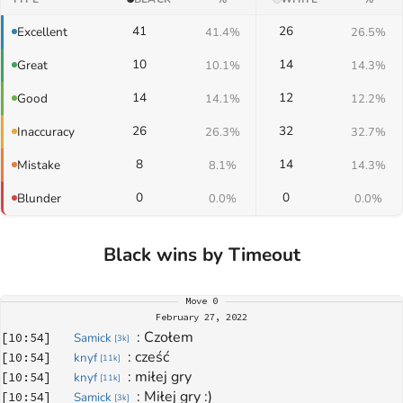
41
26
Excellent
41.4%
26.5%
10
14
Great
10.1%
14.3%
14
12
Good
14.1%
12.2%
26
32
Inaccuracy
26.3%
32.7%
8
14
Mistake
8.1%
14.3%
0
0
Blunder
0.0%
0.0%
Black wins by Timeout
Move
0
February 27, 2022
: 
Czołem
[
10:54
]
Samick
[
3k
]
: 
cześć 
[
10:54
]
knyf
[
11k
]
: 
miłej gry 
[
10:54
]
knyf
[
11k
]
: 
Miłej gry :)
[
10:54
]
Samick
[
3k
]