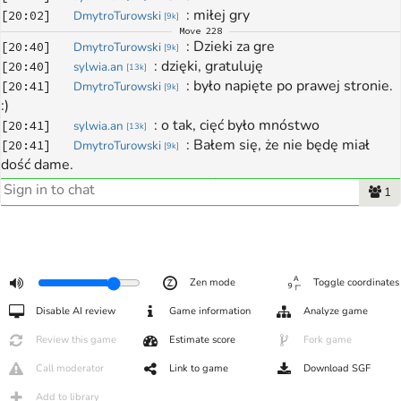
: 
miłej gry
[
20:02
]
DmytroTurowski
[
9k
]
Move
228
: 
Dzieki za gre
[
20:40
]
DmytroTurowski
[
9k
]
: 
dzięki, gratuluję
[
20:40
]
sylwia.an
[
13k
]
: 
było napięte po prawej stronie. 
[
20:41
]
DmytroTurowski
[
9k
]
:)
: 
o tak, cięć było mnóstwo
[
20:41
]
sylwia.an
[
13k
]
: 
Bałem się, że nie będę miał 
[
20:41
]
DmytroTurowski
[
9k
]
dość dame.
: 
ale jakoś nie przeliczyłam dobrze
[
20:42
]
sylwia.an
[
13k
]
1
: 
ale to wystarczyło
[
20:42
]
DmytroTurowski
[
9k
]
: 
trzeba było przetrwać jako 
[
20:44
]
DmytroTurowski
[
9k
]
grupa w prawym dolnym rogu
: 
p1
[
20:45
]
DmytroTurowski
[
9k
]
Zen mode
Toggle coordinates
December 25, 2022
: 
Review: ##994833
[
15:48
]
koszu1995
[
2k
]
Disable AI review
Game information
Analyze game
Review this game
Estimate score
Fork game
Call moderator
Link to game
Download SGF
Add to library