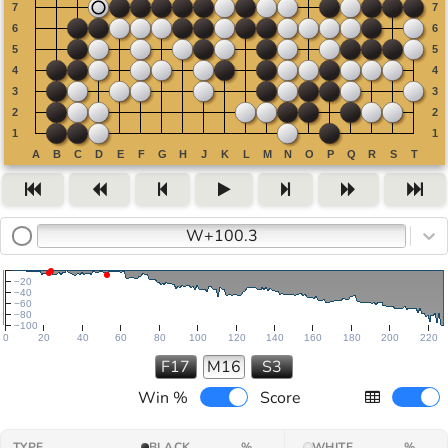
W+100.3
−20
−40
−60
−80
−100
0
20
40
60
80
100
120
140
160
180
200
220
F17
M16
S3
Win %
Score
TYPE
BLACK
%
WHITE
%