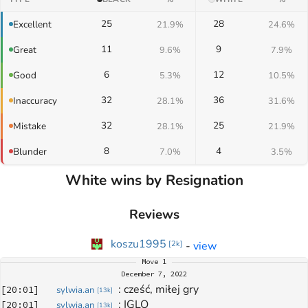
25
28
Excellent
21.9%
24.6%
11
9
Great
9.6%
7.9%
6
12
Good
5.3%
10.5%
32
36
Inaccuracy
28.1%
31.6%
32
25
Mistake
28.1%
21.9%
8
4
Blunder
7.0%
3.5%
White wins by Resignation
Reviews
koszu1995
-
view
[
2k
]
Move
1
December 7, 2022
: 
cześć, miłej gry
[
20:01
]
sylwia.an
[
13k
]
: 
IGLO
[
20:01
]
sylwia.an
[
13k
]