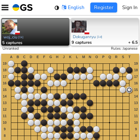
Skip
English
Register
Sign In
to
content
Dokuganryu
woj_ciu
[
1d
]
[
1k
]
9
captures
+ 6.5
5
captures
Unranked
Rules
:
Japanese