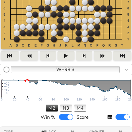
W+98.3
−20
−40
−60
−80
0
20
40
60
80
100
120
140
160
180
20
M2
N3
M4
Win %
Score
TYPE
BLACK
%
WHITE
%