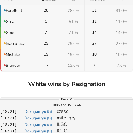
28
31
Excellent
28.0%
31.0%
5
11
Great
5.0%
11.0%
7
14
Good
7.0%
14.0%
29
27
Inaccuracy
29.0%
27.0%
19
10
Mistake
19.0%
10.0%
12
7
Blunder
12.0%
7.0%
White wins by Resignation
Move
0
February 16, 2023
: 
czesc
[
18:21
]
Dokuganryu
[
1d
]
: 
milej gry
[
18:21
]
Dokuganryu
[
1d
]
: 
ILGO
[
18:21
]
Dokuganryu
[
1d
]
: 
IGLO
[
18:21
]
Dokuganryu
[
1d
]