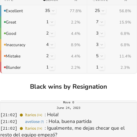
35
25
Excellent
77.8%
56.8%
1
7
Great
2.2%
15.9%
2
3
Good
4.4%
6.8%
4
3
Inaccuracy
8.9%
6.8%
2
5
Mistake
4.4%
11.4%
1
1
Blunder
2.2%
2.3%
Black wins by Resignation
Move
0
June 24, 2023
: 
Hola!
[
21:02
]
Itarios
[
1k
]
: 
Hola, buena partida
[
21:02
]
aveliose
[
?
]
: 
Igualmente, me dejas checar que el 
[
21:02
]
Itarios
[
1k
]
resto del equipo empezó?