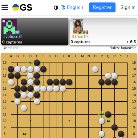
Skip
English
Register
Sign In
to
content
Itarios
aveliose
[
1k
]
[
?
]
0
captures
+ 6.5
0
captures
Unranked
Rules
:
Japanese