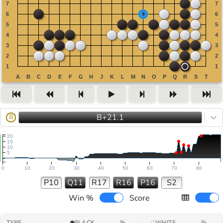
B+21.1
II
20
15
10
5
0
10
20
30
40
50
60
70
80
P10
Q11
R17
R16
P16
S2
Win %
Score
TYPE
BLACK
%
WHITE
%