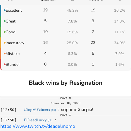
29
19
Excellent
45.3%
30.2%
5
9
Great
7.8%
14.3%
10
7
Good
15.6%
11.1%
16
22
Inaccuracy
25.0%
34.9%
4
5
Mistake
6.3%
7.9%
0
1
Blunder
0.0%
1.6%
Black wins by Resignation
Move
0
November 18, 2023
: 
хорошей игры!
[
12:50
]
𝓚𝖎𝖓𝖌 𝖔𝖋 𝓟𝖊𝖑𝖒𝖊𝖓𝖘
[
4k
]
Move
1
: 
[
12:50
]
ElDeadLucky
[
5k
]
https://www.twitch.tv/deadelmomo