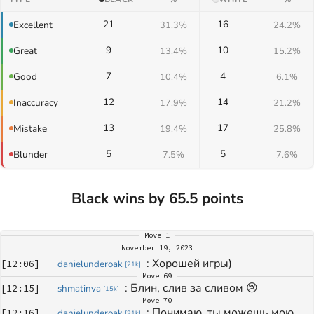
21
16
Excellent
31.3%
24.2%
9
10
Great
13.4%
15.2%
7
4
Good
10.4%
6.1%
12
14
Inaccuracy
17.9%
21.2%
13
17
Mistake
19.4%
25.8%
5
5
Blunder
7.5%
7.6%
Black wins by 65.5 points
Move
1
November 19, 2023
: 
Хорошей игры)
[
12:06
]
danielunderoak
[
21k
]
Move
69
: 
Блин, слив за сливом 😢
[
12:15
]
shmatinva
[
15k
]
Move
70
: 
Понимаю, ты можешь мою 
[
12:16
]
danielunderoak
[
21k
]