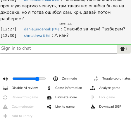
прошлую партию чекнуть, там такая же ошибка была на 
джосеке, но я тогда ошибся сам, крч, давай потом 
разберем?
Move
133
: 
Спасибо за игру! Разберем?
[
12:27
]
danielunderoak
[
21k
]
: 
А как?
[
12:30
]
shmatinva
[
15k
]
1
Zen mode
Toggle coordinates
Disable AI review
Game information
Analyze game
Review this game
Estimate score
Fork game
Call moderator
Link to game
Download SGF
Add to library