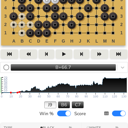
B+66.7
70
60
50
40
30
20
10
0
10
20
30
40
50
60
70
80
90
100
110
120
130
J9
B6
C7
Win %
Score
TYPE
BLACK
%
WHITE
%