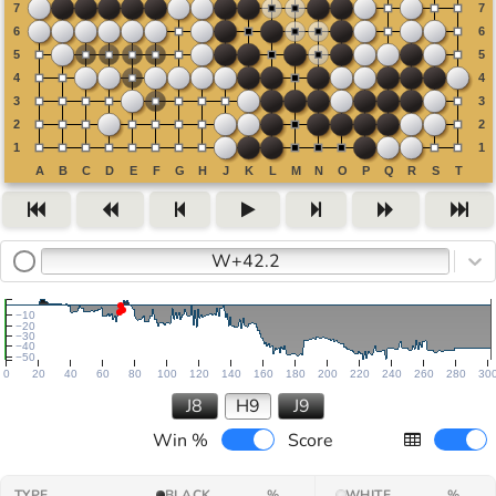
W+42.2
−10
−20
−30
−40
−50
0
20
40
60
80
100
120
140
160
180
200
220
240
260
280
30
J8
H9
J9
Win %
Score
TYPE
BLACK
%
WHITE
%