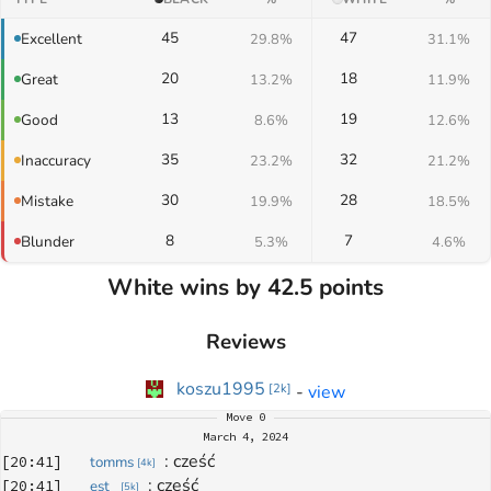
45
47
Excellent
29.8%
31.1%
20
18
Great
13.2%
11.9%
13
19
Good
8.6%
12.6%
35
32
Inaccuracy
23.2%
21.2%
30
28
Mistake
19.9%
18.5%
8
7
Blunder
5.3%
4.6%
White wins by 42.5 points
Reviews
koszu1995
-
view
[
2k
]
Move
0
March 4, 2024
: 
cześć
[
20:41
]
tomms
[
4k
]
: 
cześć
[
20:41
]
est_
[
5k
]