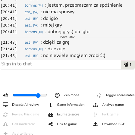
: 
jestem, przepraszam za spóźnienie
[
20:41
]
tomms
[
4k
]
: 
nie ma sprawy
[
20:41
]
est_
[
5k
]
: 
do iglo
[
20:41
]
est_
[
5k
]
: 
miłej gry
[
20:41
]
est_
[
5k
]
: 
dobrej gry :) do iglo
[
20:41
]
tomms
[
4k
]
Move
302
: 
dzięki za grę
[
21:47
]
est_
[
5k
]
: 
dziękuję
[
21:47
]
tomms
[
4k
]
: 
no niewiele mogłem zrobić :)
[
21:48
]
est_
[
5k
]
: 
trudno mi było
[
21:48
]
tomms
[
4k
]
1
: 
e tam, widać mocną różnicę w sile
[
21:48
]
est_
[
5k
]
: 
dzięki
[
21:48
]
tomms
[
4k
]
: 
no nic, może będzie jakieś review, to się 
[
21:48
]
est_
[
5k
]
dowiem, co mogłem lepiej zrobić
: 
dzięki za grę i być może do następnego
[
21:48
]
est_
Zen mode
Toggle coordinates
[
5k
]
: 
dziękuję
[
21:49
]
tomms
[
4k
]
Disable AI review
Game information
Analyze game
: 
i do następnego
[
21:49
]
tomms
[
4k
]
Review this game
Estimate score
Fork game
March 16, 2024
: 
Review: ##1237000
[
14:41
]
koszu1995
[
2k
]
Call moderator
Link to game
Download SGF
Add to library