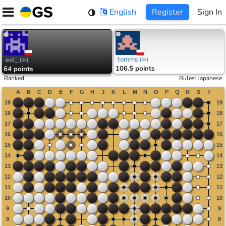
Skip
English
Register
Sign In
to
content
tomms
est_
[
4k
]
[
5k
]
106.5 points
64 points
Ranked
Rules
:
Japanese