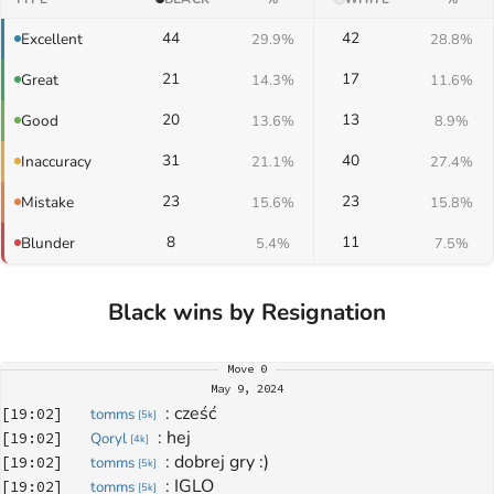
44
42
Excellent
29.9%
28.8%
21
17
Great
14.3%
11.6%
20
13
Good
13.6%
8.9%
31
40
Inaccuracy
21.1%
27.4%
23
23
Mistake
15.6%
15.8%
8
11
Blunder
5.4%
7.5%
Black wins by Resignation
Move
0
May 9, 2024
: 
cześć
[
19:02
]
tomms
[
5k
]
: 
hej
[
19:02
]
Qoryl
[
4k
]
: 
dobrej gry :)
[
19:02
]
tomms
[
5k
]
: 
IGLO
[
19:02
]
tomms
[
5k
]