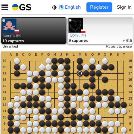
Skip
English
Register
Sign In
to
content
Qoryl
tomms
[
4k
]
[
5k
]
9
captures
+ 6.5
19
captures
Unranked
Rules
:
Japanese