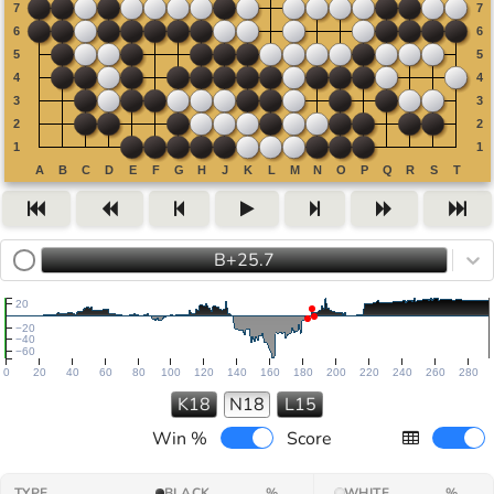
B+25.7
20
−20
−40
−60
0
20
40
60
80
100
120
140
160
180
200
220
240
260
280
K18
N18
L15
Win %
Score
TYPE
BLACK
%
WHITE
%