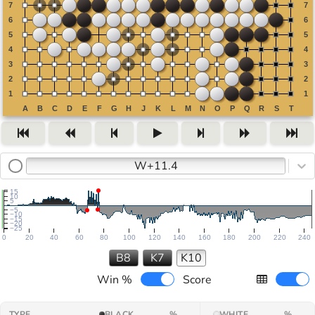
W+11.4
15
10
5
−5
−10
−15
−20
−25
0
20
40
60
80
100
120
140
160
180
200
220
240
B8
K7
K10
Win %
Score
TYPE
BLACK
%
WHITE
%