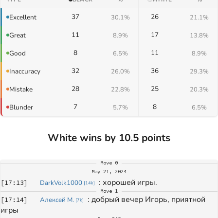
37
26
Excellent
30.1%
21.1%
11
17
Great
8.9%
13.8%
8
11
Good
6.5%
8.9%
32
36
Inaccuracy
26.0%
29.3%
28
25
Mistake
22.8%
20.3%
7
8
Blunder
5.7%
6.5%
White wins by 10.5 points
Move
0
May 21, 2024
: 
хорошей игры.
[
17:13
]
DarkVolk1000
[
14k
]
Move
1
: 
добрый вечер Игорь, приятной 
[
17:14
]
Алексей М.
[
7k
]
игры