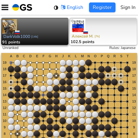
Skip
English
Register
Sign In
to
content
Алексей М.
DarkVolk1000
[
7k
]
[
14k
]
102.5 points
91 points
Unranked
Rules
:
Japanese