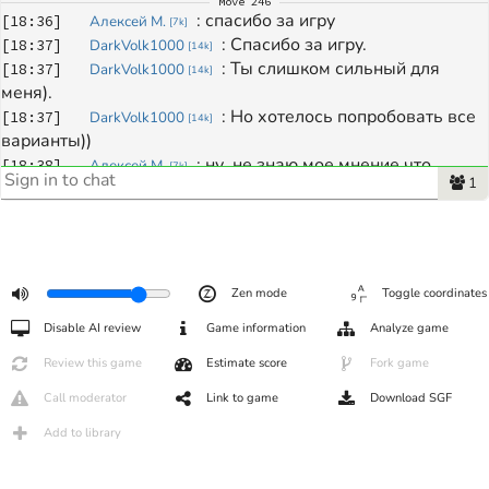
Move
246
: 
спасибо за игру
[
18:36
]
Алексей М.
[
7k
]
: 
Спасибо за игру.
[
18:37
]
DarkVolk1000
[
14k
]
: 
Ты слишком сильный для 
[
18:37
]
DarkVolk1000
[
14k
]
меня).
: 
Но хотелось попробовать все 
[
18:37
]
DarkVolk1000
[
14k
]
варианты))
: 
ну  не знаю мое мнение что 
[
18:38
]
Алексей М.
[
7k
]
1
играли на равных, было очень не легко
Zen mode
Toggle coordinates
Disable AI review
Game information
Analyze game
Review this game
Estimate score
Fork game
Call moderator
Link to game
Download SGF
Add to library