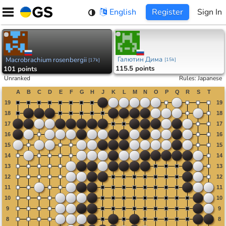
Skip
English
Register
Sign In
to
content
Галютин Дима
Macrobrachium rosenbergii
[
15k
]
[
17k
]
115.5 points
101 points
Unranked
Rules
:
Japanese