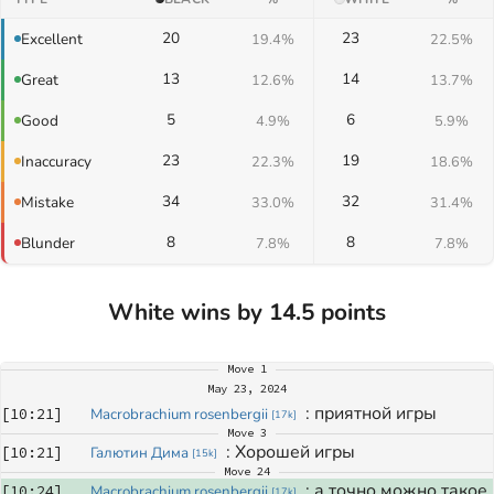
20
23
Excellent
19.4%
22.5%
13
14
Great
12.6%
13.7%
5
6
Good
4.9%
5.9%
23
19
Inaccuracy
22.3%
18.6%
34
32
Mistake
33.0%
31.4%
8
8
Blunder
7.8%
7.8%
White wins by 14.5 points
Move
1
May 23, 2024
: 
приятной игры
[
10:21
]
Macrobrachium rosenbergii
[
17k
]
Move
3
: 
Хорошей игры
[
10:21
]
Галютин Дима
[
15k
]
Move
24
: 
а точно можно такое 
[
10:24
]
Macrobrachium rosenbergii
[
17k
]