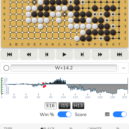
W+14.2
15
10
5
−5
−10
−15
−20
−25
0
20
40
60
80
100
120
140
160
180
200
E16
J15
H13
Win %
Score
TYPE
BLACK
%
WHITE
%