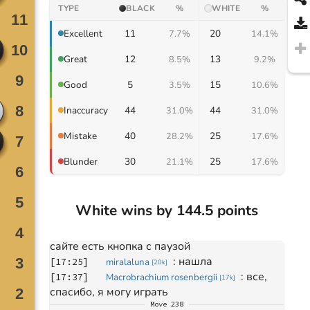
TYPE
BLACK
%
WHITE
%
11
20
Excellent
7.7%
14.1%
Move
1
12
13
Great
8.5%
9.2%
May 26, 2024
: 
[
16:23
]
Macrobrachium rosenbergii
5
15
Good
3.5%
[
17k
]
10.6%
приятной игры
44
44
Inaccuracy
31.0%
31.0%
Move
5
: 
взаимно!
[
16:24
]
miralaluna
[
20k
]
40
25
Mistake
Move
205
28.2%
17.6%
: 
[
17:24
]
Macrobrachium rosenbergii
[
17k
]
можешь приостановить партию?
30
25
Blunder
21.1%
17.6%
: 
это 
[
17:24
]
Macrobrachium rosenbergii
[
17k
]
очень срочно
Move
206
White wins by 144.5 points
: 
да, а куда нажать 
[
17:24
]
miralaluna
[
20k
]
: 
на 
[
17:25
]
Macrobrachium rosenbergii
[
17k
]
сайте есть кнопка с паузой
: 
нашла
[
17:25
]
miralaluna
[
20k
]
: 
все, 
[
17:37
]
Macrobrachium rosenbergii
[
17k
]
спасибо, я могу играть
Move
238