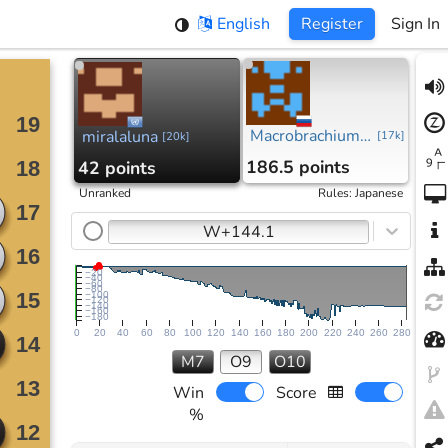
English
Register
Sign In
Macrobrachium rosenbergii
miralaluna
[
17k
]
[
20k
]
186.5 points
42 points
Unranked
Rules
:
Japanese
W+144.1
−20
−40
−60
−80
−100
−120
−140
−160
−180
0
20
40
60
80
100
120
140
160
180
200
220
240
260
280
M7
O9
O10
Win
Score
%