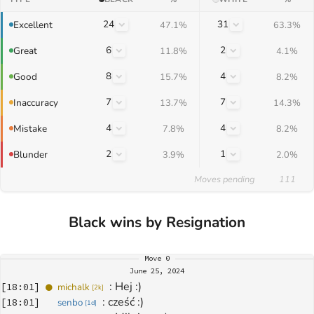
24
31
Excellent
47.1%
63.3%
6
2
Great
11.8%
4.1%
8
4
Good
15.7%
8.2%
7
7
Inaccuracy
13.7%
14.3%
4
4
Mistake
7.8%
8.2%
2
1
Blunder
3.9%
2.0%
Moves pending
111
Black wins by Resignation
Move
0
June 25, 2024
: 
Hej :)
[
18:01
]
michalk
[
2k
]
: 
cześć :)
[
18:01
]
senbo
[
1d
]