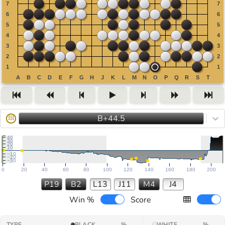
B+44.5
III
40
30
20
10
−10
−20
−30
0
20
40
60
80
100
120
140
160
180
200
P19
B2
L13
J11
M4
J4
Win %
Score
TYPE
BLACK
%
WHITE
%