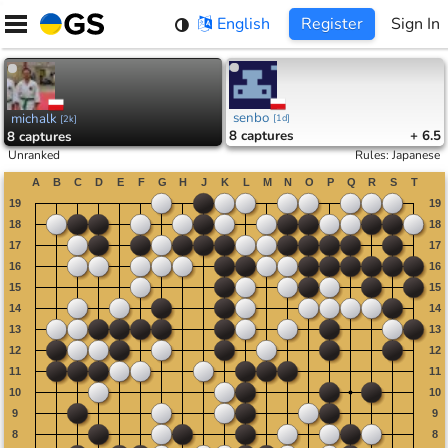
Skip
English
Register
Sign In
to
content
senbo
michalk
[
1d
]
[
2k
]
8
captures
+ 6.5
8
captures
Unranked
Rules
:
Japanese