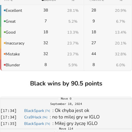
38
28
Excellent
28.1%
20.9%
7
9
Great
5.2%
6.7%
18
18
Good
13.3%
13.4%
32
27
Inaccuracy
23.7%
20.1%
32
44
Mistake
23.7%
32.8%
8
8
Blunder
5.9%
6.0%
Black wins by 90.5 points
Move
0
September 18, 2024
: 
Ok chyba jest ok
[
17:34
]
BlackSpark
[
7k
]
: 
no to milej gry w IGLO
[
17:34
]
Cra9Hack
[
9k
]
: 
Miłej gry życzę IGLO
[
17:35
]
BlackSpark
[
7k
]
Move
114