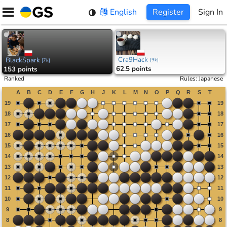
Skip
English
Register
Sign In
to
content
Cra9Hack
BlackSpark
[
9k
]
[
7k
]
62.5 points
153 points
Ranked
Rules
:
Japanese