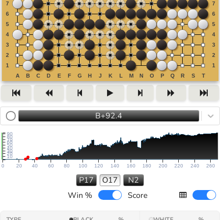
B+92.4
90
80
70
60
50
40
30
20
10
0
20
40
60
80
100
120
140
160
180
200
220
240
260
P17
O17
N2
Win %
Score
TYPE
BLACK
%
WHITE
%