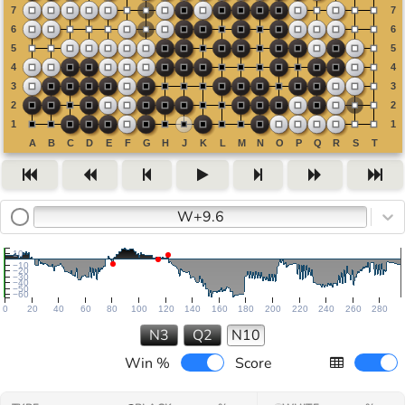
W+9.6
10
−10
−20
−30
−40
−50
−60
0
20
40
60
80
100
120
140
160
180
200
220
240
260
280
N3
Q2
N10
Win %
Score