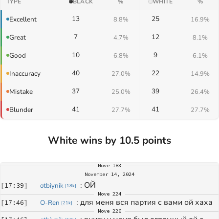
TYPE
BLACK
%
WHITE
%
13
25
Excellent
8.8%
16.9%
7
12
Great
4.7%
8.1%
10
9
Good
6.8%
6.1%
40
22
Inaccuracy
27.0%
14.9%
37
39
Mistake
25.0%
26.4%
41
41
Blunder
27.7%
27.7%
White wins by 10.5 points
Move
183
November 14, 2024
: 
ОЙ
[
17:39
]
otbiynik
[
18k
]
Move
224
: 
для меня вся партия с вами ой хаха
[
17:46
]
O-Ren
[
21k
]
Move
226