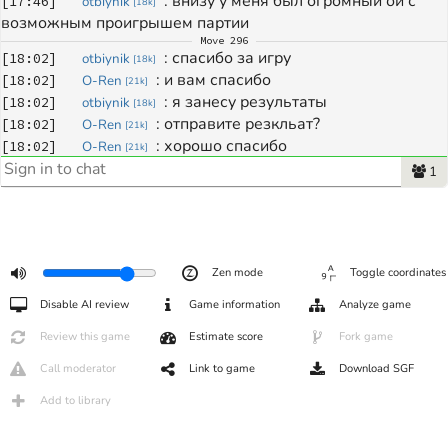
: 
внизу у меня был огромный ой с 
[
17:46
]
otbiynik
[
18k
]
возможным проигрышем партии
Move
296
: 
спасибо за игру
[
18:02
]
otbiynik
[
18k
]
: 
и вам спасибо 
[
18:02
]
O-Ren
[
21k
]
: 
я занесу результаты
[
18:02
]
otbiynik
[
18k
]
: 
отправите резкльат?
[
18:02
]
O-Ren
[
21k
]
: 
хорошо спасибо
[
18:02
]
O-Ren
[
21k
]
1
Zen mode
Toggle coordinates
Disable AI review
Game information
Analyze game
Review this game
Estimate score
Fork game
Call moderator
Link to game
Download SGF
Add to library