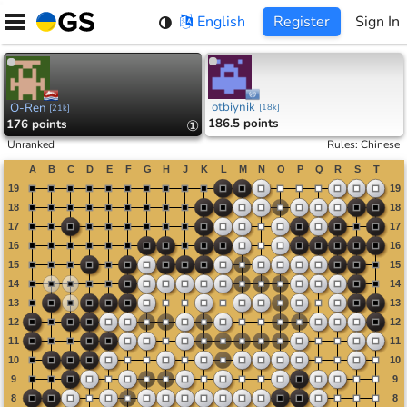
Skip
English
Register
Sign In
to
content
otbiynik
O-Ren
[
18k
]
[
21k
]
186.5 points
176 points
①
Unranked
Rules
:
Chinese