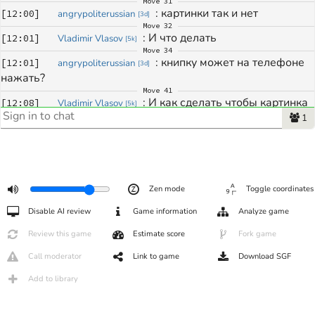
Move
31
: 
картинки так и нет
[
12:00
]
angrypoliterussian
[
3d
]
Move
32
: 
И что делать 
[
12:01
]
Vladimir Vlasov
[
5k
]
Move
34
: 
книпку может на телефоне 
[
12:01
]
angrypoliterussian
[
3d
]
нажать?
Move
41
: 
И как сделать чтобы картинка 
[
12:08
]
Vladimir Vlasov
[
5k
]
вернулась 
1
Move
42
: 
надо в скайпе нажать на 
[
12:09
]
angrypoliterussian
[
3d
]
значек видео
Move
180
: 
спасибо за игру
[
12:45
]
angrypoliterussian
[
3d
]
Zen mode
Toggle coordinates
: 
Спасибо за игру
[
12:46
]
Vladimir Vlasov
[
5k
]
Disable AI review
Game information
Analyze game
Review this game
Estimate score
Fork game
Call moderator
Link to game
Download SGF
Add to library