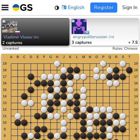
Skip
English
Register
Sign In
to
content
angrypoliterussian
Vladimir Vlasov
[
3d
]
[
5k
]
3
captures
+ 7.5
2
captures
Unranked
Rules
:
Chinese