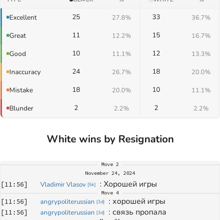
25
33
Excellent
27.8%
36.7%
11
15
Great
12.2%
16.7%
10
12
Good
11.1%
13.3%
24
18
Inaccuracy
26.7%
20.0%
18
10
Mistake
20.0%
11.1%
2
2
Blunder
2.2%
2.2%
White wins by Resignation
Move
2
November 24, 2024
: 
Хорошей игры 
[
11:56
]
Vladimir Vlasov
[
5k
]
Move
4
: 
хорошей игры
[
11:56
]
angrypoliterussian
[
3d
]
: 
связь пропала
[
11:56
]
angrypoliterussian
[
3d
]