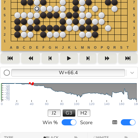
W+66.4
−10
−20
−30
−40
−50
−60
−70
0
20
40
60
80
100
120
140
160
18
J2
G3
H2
Win %
Score
TYPE
BLACK
%
WHITE
%