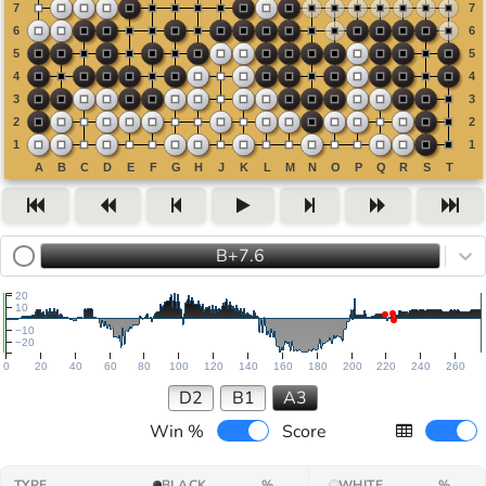
B+7.6
20
10
−10
−20
0
20
40
60
80
100
120
140
160
180
200
220
240
260
D2
B1
A3
Win %
Score
TYPE
BLACK
%
WHITE
%