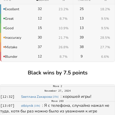
32
25
Excellent
23.2%
18.2%
12
13
Great
8.7%
9.5%
15
13
Good
10.9%
9.5%
30
39
Inaccuracy
21.7%
28.5%
37
38
Mistake
26.8%
27.7%
12
9
Blunder
8.7%
6.6%
Black wins by 7.5 points
Move
2
November 27, 2024
: 
хорошей игры!
[
12:32
]
Sветлана Zахарова
[
25k
]
Move
203
: 
Я с телефона, случайно нажал не 
[
13:07
]
otbiynik
[
18k
]
туда, хотя бы раз можно было из уважения к игре 