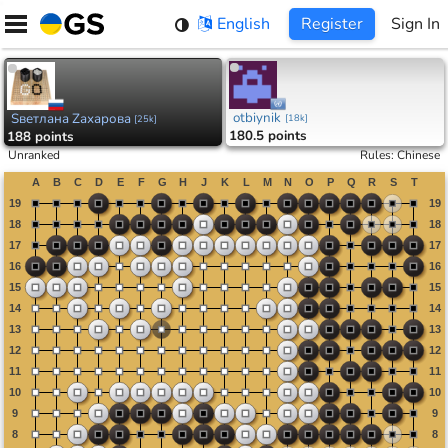
Skip
English
Register
Sign In
to
content
otbiynik
Sветлана Zахарова
[
18k
]
[
25k
]
180.5 points
188 points
Unranked
Rules
:
Chinese