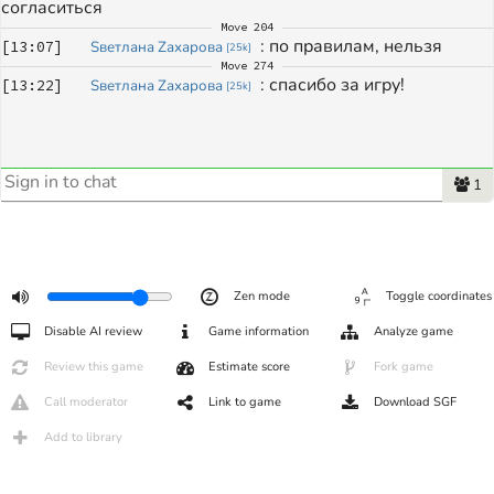
согласиться 
Move
204
: 
по правилам, нельзя 
[
13:07
]
Sветлана Zахарова
[
25k
]
Move
274
: 
спасибо за игру!
[
13:22
]
Sветлана Zахарова
[
25k
]
1
Zen mode
Toggle coordinates
Disable AI review
Game information
Analyze game
Review this game
Estimate score
Fork game
Call moderator
Link to game
Download SGF
Add to library