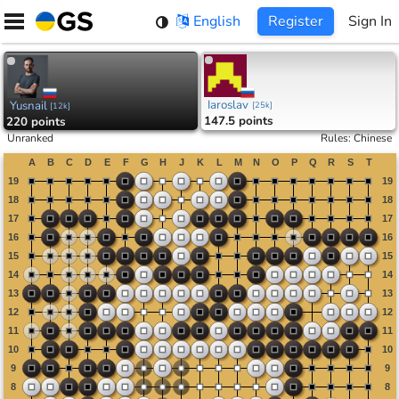
Skip
English
Register
Sign In
to
content
Iaroslav
Yusnail
[
25k
]
[
12k
]
147.5 points
220 points
Unranked
Rules
:
Chinese