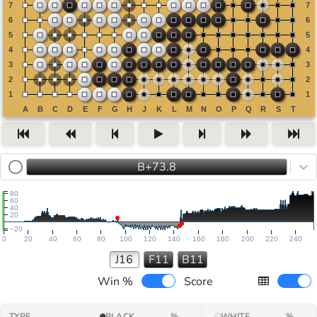
B+73.8
80
60
40
20
−20
0
20
40
60
80
100
120
140
160
180
200
220
240
J16
F11
B11
Win %
Score
TYPE
BLACK
%
WHITE
%