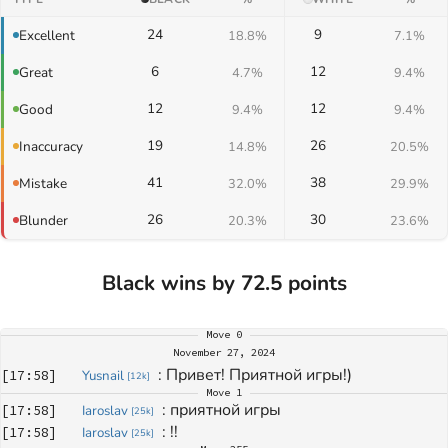
24
9
Excellent
18.8%
7.1%
6
12
Great
4.7%
9.4%
12
12
Good
9.4%
9.4%
19
26
Inaccuracy
14.8%
20.5%
41
38
Mistake
32.0%
29.9%
26
30
Blunder
20.3%
23.6%
Black wins by 72.5 points
Move
0
November 27, 2024
: 
Привет! Приятной игры!)
[
17:58
]
Yusnail
[
12k
]
Move
1
: 
приятной игры
[
17:58
]
Iaroslav
[
25k
]
: 
!!
[
17:58
]
Iaroslav
[
25k
]