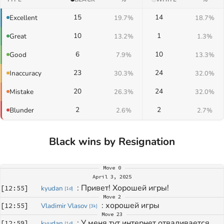
15
14
Excellent
19.7%
18.7%
10
1
Great
13.2%
1.3%
6
10
Good
7.9%
13.3%
23
24
Inaccuracy
30.3%
32.0%
20
24
Mistake
26.3%
32.0%
2
2
Blunder
2.6%
2.7%
Black wins by Resignation
Move
0
April 3, 2025
: 
Привет! Хорошей игры!
[
12:55
]
kyudan
[
1d
]
Move
2
: 
хорошей игры
[
12:55
]
Vladimir Vlasov
[
3k
]
Move
23
: 
У меня тут интернет отваливается 
[
12:59
]
kyudan
[
1d
]