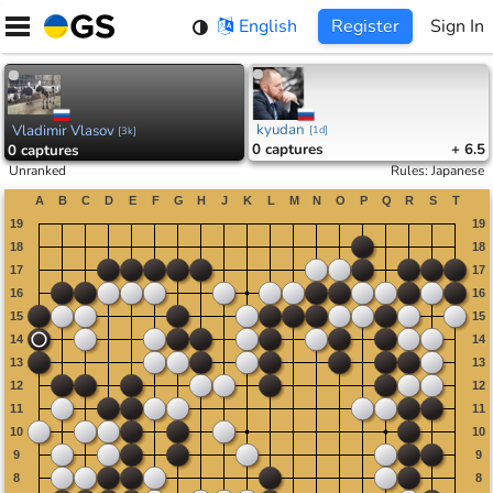
Skip
English
Register
Sign In
to
content
kyudan
Vladimir Vlasov
[
1d
]
[
3k
]
0
captures
+ 6.5
0
captures
Unranked
Rules
:
Japanese