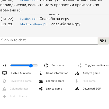
периодически, если что могу пропасть и проиграть по 
времени и))
Move
151
: 
Спасибо за игру
[
13:22
]
kyudan
[
1d
]
: 
спасибо за игру
[
13:23
]
Vladimir Vlasov
[
3k
]
1
Zen mode
Toggle coordinates
Disable AI review
Game information
Analyze game
Review this game
Estimate score
Fork game
Call moderator
Link to game
Download SGF
Add to library