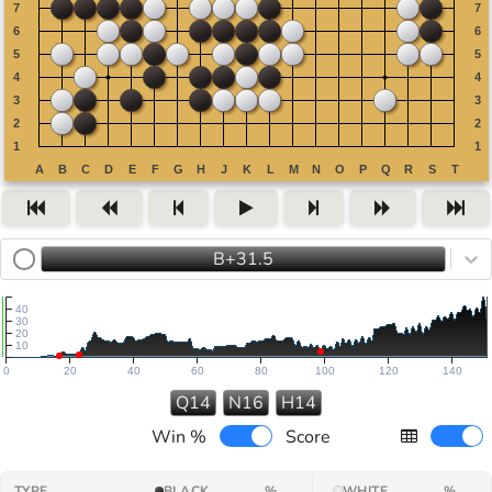
B+31.5
40
30
20
10
0
20
40
60
80
100
120
140
Q14
N16
H14
Win %
Score
TYPE
BLACK
%
WHITE
%