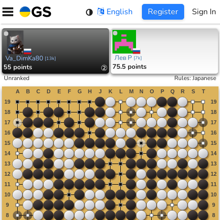
Skip
English
Register
Sign In
to
content
Лев Р
Va_DimKa80
[
7k
]
[
13k
]
75.5 points
55 points
②
Unranked
Rules
:
Japanese