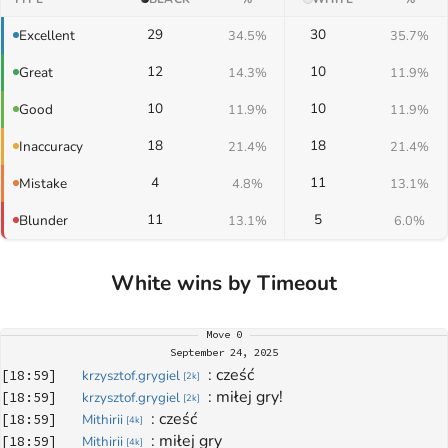
29
30
Excellent
34.5%
35.7%
12
10
Great
14.3%
11.9%
10
10
Good
11.9%
11.9%
18
18
Inaccuracy
21.4%
21.4%
4
11
Mistake
4.8%
13.1%
11
5
Blunder
13.1%
6.0%
White wins by Timeout
Move
0
September 24, 2025
: 
cześć
[
18:59
]
krzysztof.grygiel
[
2k
]
: 
miłej gry!
[
18:59
]
krzysztof.grygiel
[
2k
]
: 
cześć
[
18:59
]
Mithirii
[
4k
]
: 
miłej gry
[
18:59
]
Mithirii
[
4k
]