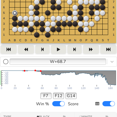
W+68.7
−10
−20
−30
−40
−50
−60
0
20
40
60
80
100
120
140
160
F7
F12
G14
Win %
Score
TYPE
BLACK
%
WHITE
%