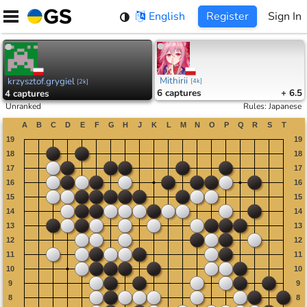
Skip
English
Register
Sign In
to
content
Mithirii
krzysztof.grygiel
[
4k
]
[
2k
]
6
captures
+ 6.5
4
captures
Unranked
Rules
:
Japanese