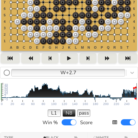
W+2.7
30
25
20
15
10
5
−5
0
20
40
60
80
100
120
140
160
180
200
220
240
L1
N8
pass
Win %
Score
TYPE
BLACK
%
WHITE
%