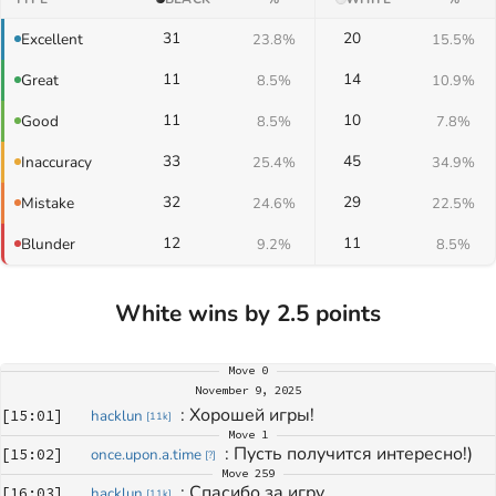
31
20
Excellent
23.8%
15.5%
11
14
Great
8.5%
10.9%
11
10
Good
8.5%
7.8%
33
45
Inaccuracy
25.4%
34.9%
32
29
Mistake
24.6%
22.5%
12
11
Blunder
9.2%
8.5%
White wins by 2.5 points
Move
0
November 9, 2025
: 
Хорошей игры!
[
15:01
]
hacklun
[
11k
]
Move
1
: 
Пусть получится интересно!)
[
15:02
]
once.upon.a.time
[
?
]
Move
259
: 
Спасибо за игру
[
16:03
]
hacklun
[
11k
]