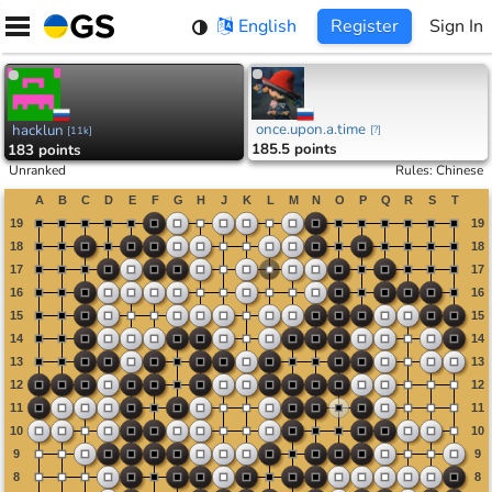
Skip
English
Register
Sign In
to
content
once.upon.a.time
hacklun
[
?
]
[
11k
]
185.5 points
183 points
Unranked
Rules
:
Chinese