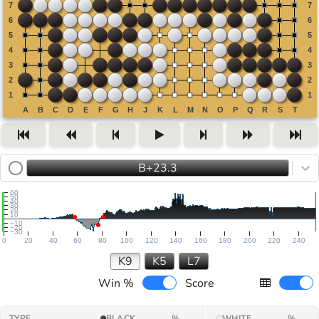
B+23.3
60
50
40
30
20
10
−10
−20
−30
0
20
40
60
80
100
120
140
160
180
200
220
240
K9
K5
L7
Win %
Score
TYPE
BLACK
%
WHITE
%