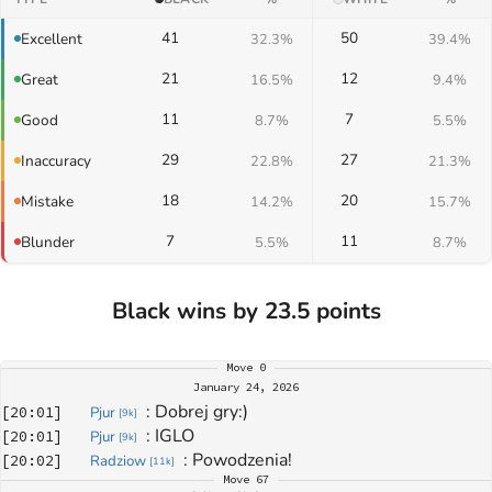
41
50
Excellent
32.3%
39.4%
21
12
Great
16.5%
9.4%
11
7
Good
8.7%
5.5%
29
27
Inaccuracy
22.8%
21.3%
18
20
Mistake
14.2%
15.7%
7
11
Blunder
5.5%
8.7%
Black wins by 23.5 points
Move
0
January 24, 2026
: 
Dobrej gry:)
[
20:01
]
Pjur
[
9k
]
: 
IGLO
[
20:01
]
Pjur
[
9k
]
: 
Powodzenia!
[
20:02
]
Radziow
[
11k
]
Move
67