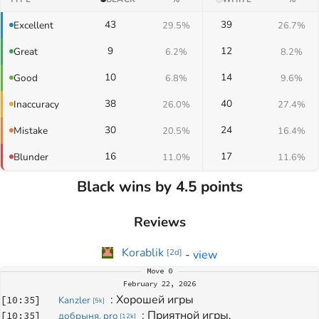
43
39
Excellent
29.5%
26.7%
9
12
Great
6.2%
8.2%
10
14
Good
6.8%
9.6%
38
40
Inaccuracy
26.0%
27.4%
30
24
Mistake
20.5%
16.4%
16
17
Blunder
11.0%
11.6%
Black wins by 4.5 points
Reviews
Korablik
-
view
[
2d
]
Move
0
February 22, 2026
: 
Хорошей игры
[
10:35
]
Kanzler
[
5k
]
: 
Приятной игры.
[
10:35
]
добрыня. pro
[
12k
]