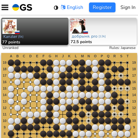
Skip
English
Register
Sign In
to
content
добрыня. pro
Kanzler
[
12k
]
[
5k
]
72.5 points
77 points
Unranked
Rules
:
Japanese