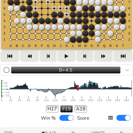
B+4.5
20
10
−10
−20
0
20
40
60
80
100
120
140
160
180
200
220
240
260
280
H17
F19
A18
Win %
Score
TYPE
BLACK
%
WHITE
%