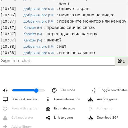
Move
6
: 
бликует экран 
[
10:36
]
добрыня. pro
[
12k
]
: 
ничего не видно на видео
[
10:36
]
добрыня. pro
[
12k
]
: 
поверните монитор или камеру
[
10:37
]
добрыня. pro
[
12k
]
: 
проверю сейчас связь
[
10:37
]
Kanzler
[
5k
]
: 
переподключил камеру
[
10:37
]
Kanzler
[
5k
]
: 
видно?
[
10:37
]
Kanzler
[
5k
]
: 
нет
[
10:38
]
добрыня. pro
[
12k
]
: 
и вас не слышно
[
10:38
]
добрыня. pro
[
12k
]
: 
давайте я вам трансляцию раздам. и 
[
10:38
]
Kanzler
[
5k
]
1
подключусь к вашей трансляции через другое устройство
: 
давайте
[
10:39
]
добрыня. pro
[
12k
]
Move
292
: 
спасибо за игру
[
11:12
]
Kanzler
[
5k
]
: 
Спасибо за игру.
[
11:12
]
добрыня. pro
[
12k
]
Zen mode
Toggle coordinates
February 27, 2026
Disable AI review
Game information
Analyze game
: 
Review: ##1643226
[
6:56
]
Korablik
[
2d
]
Review this game
Estimate score
Fork game
Call moderator
Link to game
Download SGF
Add to library