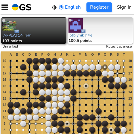
Skip
English
Register
Sign In
to
content
otbiynik
AFPLATON
[
18k
]
[
16k
]
100.5 points
103 points
Unranked
Rules
:
Japanese