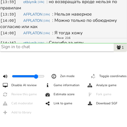
: 
но возвращать вроде нельзя по 
[
13:59
]
otbiynik
[
18k
]
правилам
: 
Нельзя наверное
[
13:59
]
AFPLATON
[
16k
]
: 
Можно только по обоюдному 
[
14:00
]
AFPLATON
[
16k
]
согласию или как
: 
Я тогда хожу
[
14:00
]
AFPLATON
[
16k
]
Move
216
: 
Спасибо за игру.
[
14:16
]
otbiynik
[
18k
]
1
: 
было близко
[
14:16
]
otbiynik
[
18k
]
: 
Спасибо за игру
[
14:16
]
AFPLATON
[
16k
]
: 
Считай почти проиграл
[
14:16
]
AFPLATON
[
16k
]
: 
Было интересно
[
14:16
]
AFPLATON
[
16k
]
: 
Взаимно
[
14:16
]
otbiynik
[
18k
]
Zen mode
Toggle coordinates
: 
удачи в следующих турах!
[
14:16
]
otbiynik
[
18k
]
Disable AI review
Game information
Analyze game
Review this game
Estimate score
Fork game
Call moderator
Link to game
Download SGF
Add to library