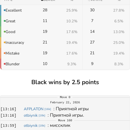
28
30
Excellent
25.9%
27.8%
11
7
Great
10.2%
6.5%
19
14
Good
17.6%
13.0%
21
27
Inaccuracy
19.4%
25.0%
19
21
Mistake
17.6%
19.4%
10
9
Blunder
9.3%
8.3%
Black wins by 2.5 points
Move
0
February 22, 2026
: 
Приятной игры
[
13:16
]
AFPLATON
[
16k
]
: 
Приятной игры.
[
13:16
]
otbiynik
[
18k
]
Move
160
: 
миссклик
[
13:59
]
otbiynik
[
18k
]