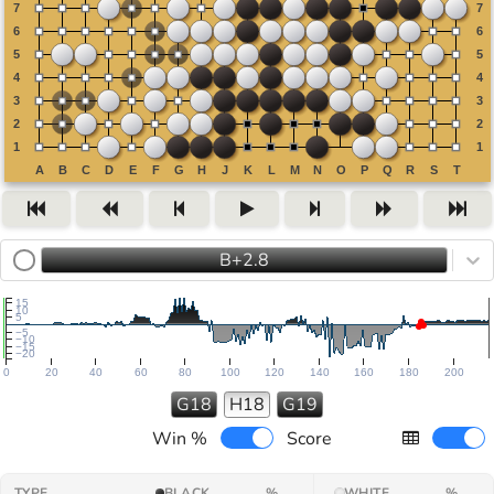
B+2.8
15
10
5
−5
−10
−15
−20
0
20
40
60
80
100
120
140
160
180
200
G18
H18
G19
Win %
Score
TYPE
BLACK
%
WHITE
%