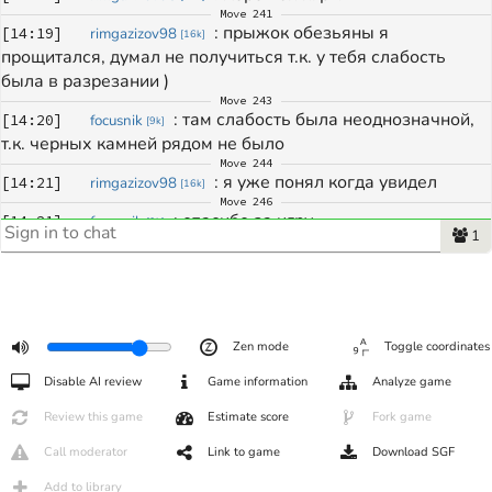
Move
241
: 
прыжок обезьяны я 
[
14:19
]
rimgazizov98
[
16k
]
прощитался, думал не получиться т.к. у тебя слабость 
была в разрезании )
Move
243
: 
там слабость была неоднозначной, 
[
14:20
]
focusnik
[
9k
]
т.к. черных камней рядом не было
Move
244
: 
я уже понял когда увидел 
[
14:21
]
rimgazizov98
[
16k
]
Move
246
: 
спасибо за игру
[
14:21
]
focusnik
[
9k
]
1
: 
плотно было 
[
14:21
]
rimgazizov98
[
16k
]
: 
ономенно в начале )
[
14:21
]
rimgazizov98
[
16k
]
: 
спасибо за игру 
[
14:21
]
rimgazizov98
[
16k
]
: 
В начале было не просто плотно, 
[
14:22
]
focusnik
[
9k
]
скорее ооочень потно, ты прямо задал жару! о_О
Zen mode
Toggle coordinates
: 
надо на тасудзи порешать 
[
14:24
]
rimgazizov98
[
16k
]
Disable AI review
Game information
Analyze game
задачи, думаю где было верное решение чтобы спасти 
группу внизу 
Review this game
Estimate score
Fork game
: 
думаю где то на 40-41 ходе 
[
14:24
]
rimgazizov98
[
16k
]
Call moderator
Link to game
Download SGF
можно было что то предпринять 
Add to library
February 26, 2026