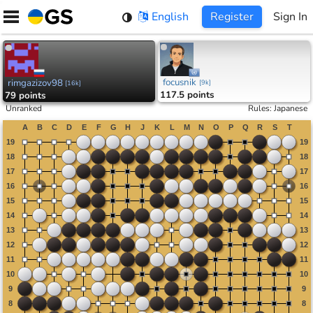
Skip
English
Register
Sign In
to
content
focusnik
rimgazizov98
[
9k
]
[
16k
]
117.5 points
79 points
Unranked
Rules
:
Japanese