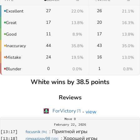
27
26
Excellent
22.0%
21.1%
17
20
Great
13.8%
16.3%
11
17
Good
8.9%
13.8%
44
43
Inaccuracy
35.8%
35.0%
24
16
Mistake
19.5%
13.0%
0
1
Blunder
0.0%
0.8%
White wins by 38.5 points
Reviews
ForVictory
-
view
[
?
]
Move
0
February 22, 2026
: 
Приятной игры
[
13:17
]
focusnik
[
9k
]
: 
Хорошей игры 
[
13:18
]
rimgazizov98
[
16k
]