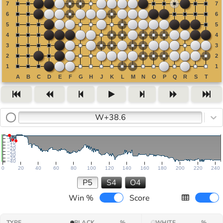
W+38.6
−5
−10
−15
−20
−25
−30
−35
−40
0
20
40
60
80
100
120
140
160
180
200
220
240
P5
S4
O4
Win %
Score
TYPE
BLACK
%
WHITE
%