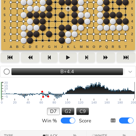
B+4.4
20
15
10
5
−5
0
20
40
60
80
100
120
140
160
180
20
D7
G2
C9
Win %
Score
TYPE
BLACK
%
WHITE
%