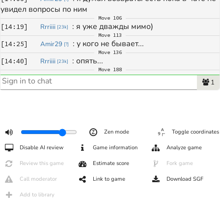
увидел вопросы по ним
Move
106
: 
я уже дважды мимо)
[
14:19
]
Rrriiii
[
23k
]
Move
113
: 
у кого не бывает... 
[
14:25
]
Amir29
[
?
]
Move
136
: 
опять...
[
14:40
]
Rrriiii
[
23k
]
Move
188
: 
?
[
14:52
]
Amir29
[
?
]
1
Move
189
: 
сново мимо ахах
[
14:52
]
Rrriiii
[
23k
]
Move
198
: 
заканчиваем?
[
14:55
]
Amir29
[
?
]
Move
202
: 
да
[
14:56
]
Rrriiii
[
23k
]
Zen mode
Toggle coordinates
: 
спасибо за игру
[
14:56
]
Rrriiii
[
23k
]
Disable AI review
Game information
Analyze game
: 
спасибо за игру
[
14:57
]
Amir29
[
?
]
Review this game
Estimate score
Fork game
Call moderator
Link to game
Download SGF
Add to library