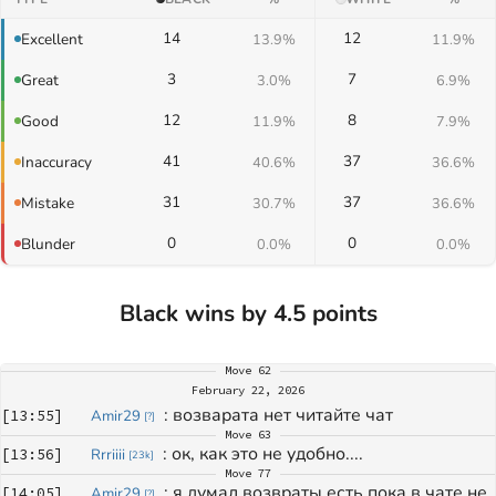
14
12
Excellent
13.9%
11.9%
3
7
Great
3.0%
6.9%
12
8
Good
11.9%
7.9%
41
37
Inaccuracy
40.6%
36.6%
31
37
Mistake
30.7%
36.6%
0
0
Blunder
0.0%
0.0%
Black wins by 4.5 points
Move
62
February 22, 2026
: 
возварата нет читайте чат 
[
13:55
]
Amir29
[
?
]
Move
63
: 
ок, как это не удобно....
[
13:56
]
Rrriiii
[
23k
]
Move
77
: 
я думал возвраты есть пока в чате не 
[
14:05
]
Amir29
[
?
]