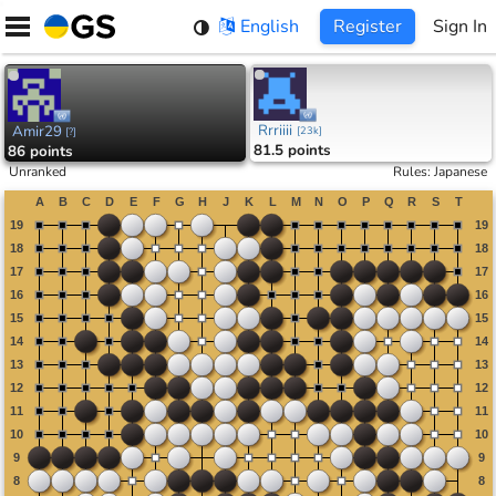
Skip
English
Register
Sign In
to
content
Rrriiii
Amir29
[
23k
]
[
?
]
81.5 points
86 points
Unranked
Rules
:
Japanese