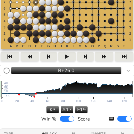
B+26.0
40
30
20
10
−10
0
20
40
60
80
100
120
140
160
K3
A17
E19
Win %
Score
TYPE
BLACK
%
WHITE
%