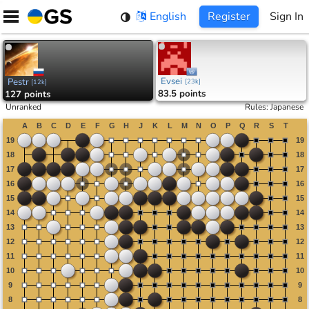
Skip
English
Register
Sign In
to
content
Evsei
Pestr
[
23k
]
[
12k
]
83.5 points
127 points
Unranked
Rules
:
Japanese