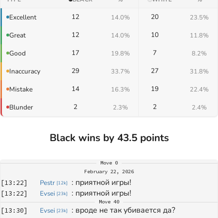
12
20
Excellent
14.0%
23.5%
12
10
Great
14.0%
11.8%
17
7
Good
19.8%
8.2%
29
27
Inaccuracy
33.7%
31.8%
14
19
Mistake
16.3%
22.4%
2
2
Blunder
2.3%
2.4%
Black wins by 43.5 points
Move
0
February 22, 2026
: 
приятной игры!
[
13:22
]
Pestr
[
12k
]
: 
приятной игры!
[
13:22
]
Evsei
[
23k
]
Move
40
: 
вроде не так убивается да?
[
13:30
]
Evsei
[
23k
]