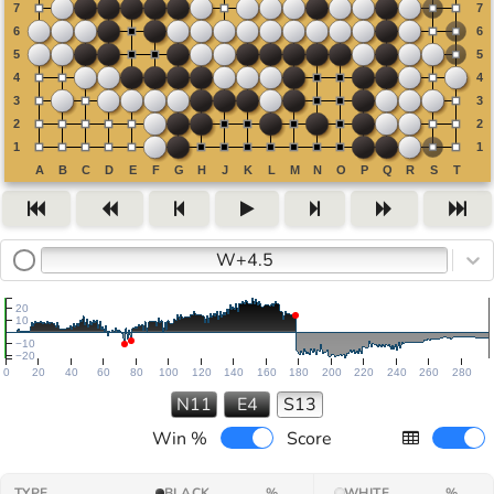
W+4.5
20
10
−10
−20
0
20
40
60
80
100
120
140
160
180
200
220
240
260
280
N11
E4
S13
Win %
Score
TYPE
BLACK
%
WHITE
%