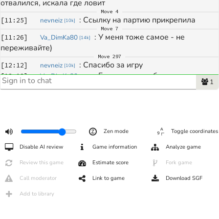
отвалился, искала где ловит 
Move
4
: 
Ссылку на партию прикрепила
[
11:25
]
nevneiz
[
10k
]
Move
7
: 
У меня тоже самое - не 
[
11:26
]
Va_DimKa80
[
14k
]
переживайте)
Move
297
: 
Спасибо за игру
[
12:12
]
nevneiz
[
10k
]
: 
Евгения, спасибо вам за игру. 
[
12:12
]
Va_DimKa80
[
14k
]
1
Рад знакомству с вами. Удачи в Кубке).
Zen mode
Toggle coordinates
Disable AI review
Game information
Analyze game
Review this game
Estimate score
Fork game
Call moderator
Link to game
Download SGF
Add to library