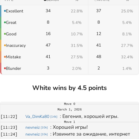
34
37
Excellent
22.8%
25.0%
8
8
Great
5.4%
5.4%
16
12
Good
10.7%
8.1%
47
41
Inaccuracy
31.5%
27.7%
41
48
Mistake
27.5%
32.4%
3
2
Blunder
2.0%
1.4%
White wins by 4.5 points
Move
0
March 1, 2026
: 
Евгения, хорошей игры.
[
11:22
]
Va_DimKa80
[
14k
]
Move
1
: 
Хорошей игры!
[
11:23
]
nevneiz
[
10k
]
: 
Извините за ожидание, интернет 
[
11:24
]
nevneiz
[
10k
]