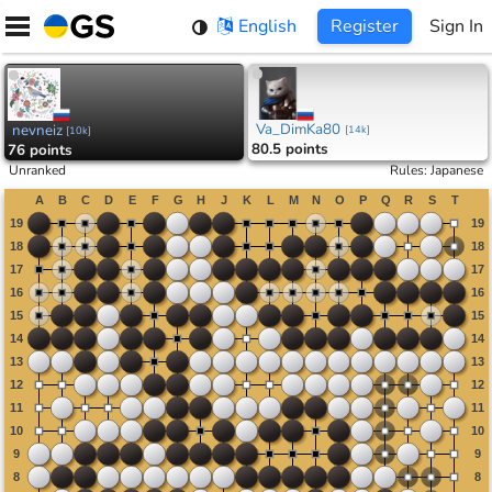
Skip
English
Register
Sign In
to
content
Va_DimKa80
nevneiz
[
14k
]
[
10k
]
80.5 points
76 points
Unranked
Rules
:
Japanese