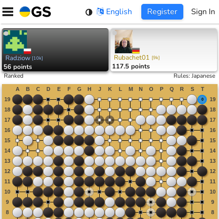
Skip
English
Register
Sign In
to
content
Rubachet01
Radziow
[
9k
]
[
10k
]
117.5 points
56 points
Ranked
Rules
:
Japanese