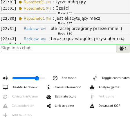
: 
życzę miłej gry
[
21:01
]
Rubachet01
[
9k
]
: 
Cześć!
[
21:01
]
Rubachet01
[
9k
]
Move
265
: 
jest ekscytujący mecz
[
22:30
]
Rubachet01
[
9k
]
Move
267
: 
ale raczej przegrany przeze mnie :)
[
22:31
]
Radziow
[
10k
]
Move
310
: 
teraz to już w ogóle, przysnąłem na 
[
22:43
]
Radziow
[
10k
]
chwilę haha
1
: 
to nie trzeba
[
22:43
]
Rubachet01
[
9k
]
: 
ale zawalilem tam, ta twoja grupa na 
[
22:44
]
Radziow
[
10k
]
środku pewnie była do zabicia
: 
gratulacje, dzięki z grę
[
22:45
]
Radziow
[
10k
]
: 
myślę też :-( miałem 2 swabe 
[
22:46
]
Rubachet01
[
9k
]
Zen mode
Toggle coordinates
grupe ...
Disable AI review
Game information
Analyze game
: 
Bardzo dziękuję!
[
22:47
]
Rubachet01
[
9k
]
Review this game
Estimate score
Fork game
Call moderator
Link to game
Download SGF
Add to library