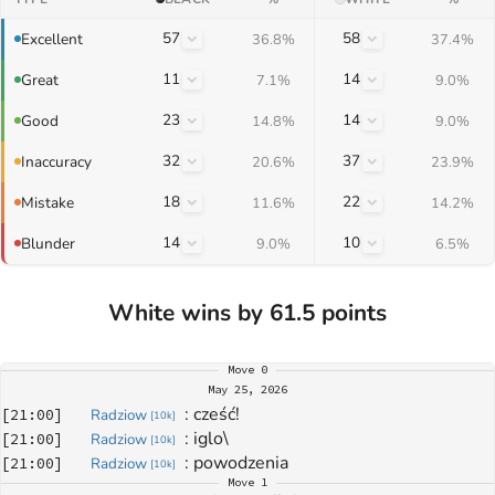
57
58
Excellent
36.8%
37.4%
11
14
Great
7.1%
9.0%
23
14
Good
14.8%
9.0%
32
37
Inaccuracy
20.6%
23.9%
18
22
Mistake
11.6%
14.2%
14
10
Blunder
9.0%
6.5%
White wins by 61.5 points
Move
0
May 25, 2026
: 
cześć!
[
21:00
]
Radziow
[
10k
]
: 
iglo\
[
21:00
]
Radziow
[
10k
]
: 
powodzenia
[
21:00
]
Radziow
[
10k
]
Move
1