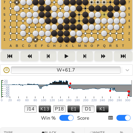
W+61.7
II
20
10
−10
−20
−30
−40
−50
−60
0
20
40
60
80
100
120
140
160
180
200
220
240
260
280
300
J14
K13
P18
E1
D1
K1
Win %
Score
TYPE
BLACK
%
WHITE
%