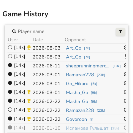
Game History
User
Date
Opponent
S
⚪
[14k]
1
2026-08-03
Art_Go
[
7k
]
⚪
[14k]
1
2026-08-03
Art_Go
[
7k
]
⚫
[14k]
1
2026-06-11
sheeprunningmerchine
[
10k
]
⚫
[14k]
1
2026-03-01
Ramazan228
[
23k
]
⚫
[14k]
1
2026-03-01
Go_Hikaru
[
5k
]
⚫
[14k]
1
2026-03-01
Masha_Go
[
9k
]
⚫
[14k]
1
2026-02-22
Masha_Go
[
9k
]
⚪
[14k]
1
2026-02-22
Ramazan228
[
23k
]
⚫
[14k]
1
2026-02-22
Govoroon
[
?
]
⚫
[14k]
1
2026-01-10
Исламова Гульшат
[
25k
]