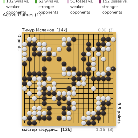
102 wins vs.
62 wins vs.
51 losses vs.
152 losses vs.
weaker
stronger
weaker
stronger
opponents
opponents
opponents
opponents
Active Games
(1)
Тимур Исламов
[14k]
0:30
(
3
)
0 points
9.5 points
мастер тэсудзи...
[12k]
1:15
(
3
)