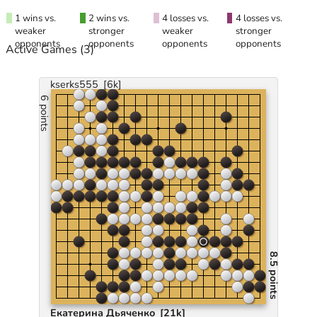
1 wins vs.
2 wins vs.
4 losses vs.
4 losses vs.
weaker
stronger
weaker
stronger
opponents
opponents
opponents
opponents
Active Games
(3)
kserks555
[6k]
6 points
8.5 points
Екатерина Дьяченко
[21k]