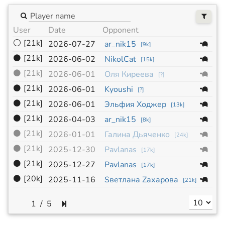
User
Date
Opponent
Siz
⚪
[21k]
19
2026-07-27
ar_nik15
[
9k
]
⚫
[21k]
19
2026-06-02
NikolCat
[
15k
]
⚫
[21k]
19
2026-06-01
Оля Киреева
[
?
]
⚫
[21k]
19
2026-06-01
Kyoushi
[
?
]
⚫
[21k]
19
2026-06-01
Эльфия Ходжер
[
13k
]
⚫
[21k]
19
2026-04-03
ar_nik15
[
8k
]
⚫
[21k]
19
2026-01-01
Галина Дьяченко
[
24k
]
⚫
[21k]
19
2025-12-30
Pavlanas
[
17k
]
⚫
[21k]
19
2025-12-27
Pavlanas
[
17k
]
⚫
[20k]
19
2025-11-16
Sветлана Zахарова
[
21k
]
/
5