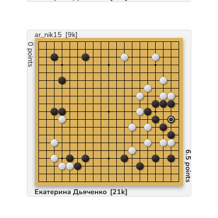
ar_nik15
[9k]
0 points
6.5 points
Екатерина Дьяченко
[21k]