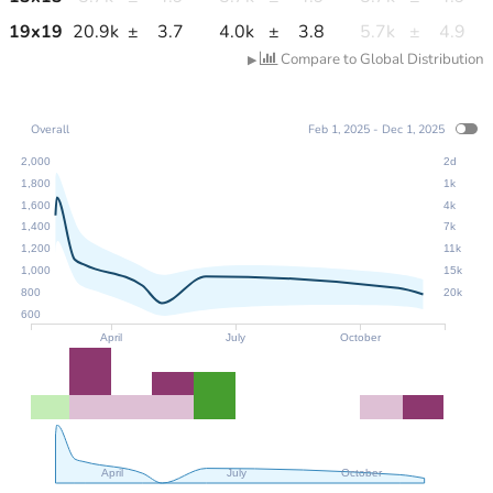
19
x
19
20.9k
±
3.7
4.0k
±
3.8
5.7k
±
4.9
Compare to Global Distribution
▶
Overall
Feb 1, 2025 - Dec 1, 2025
2,000
2d
1,800
1k
1,600
4k
1,400
7k
1,200
11k
1,000
15k
800
20k
600
April
July
October
April
July
October