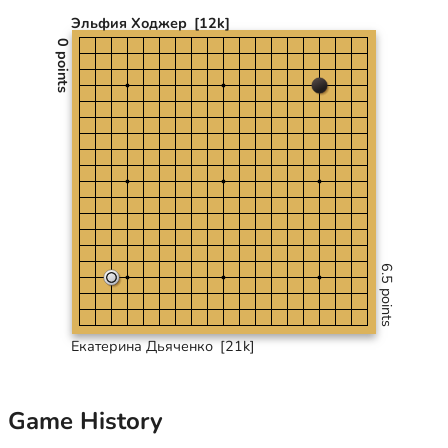
Эльфия Ходжер
[12k]
0 points
6.5 points
Екатерина Дьяченко
[21k]
Game History