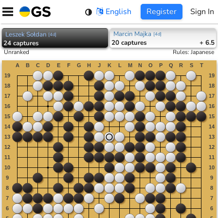
Skip
English
Register
Sign In
to
content
Marcin Majka
Leszek Sołdan
[
4d
]
[
4d
]
20
captures
+ 6.5
24
captures
Unranked
Rules
:
Japanese