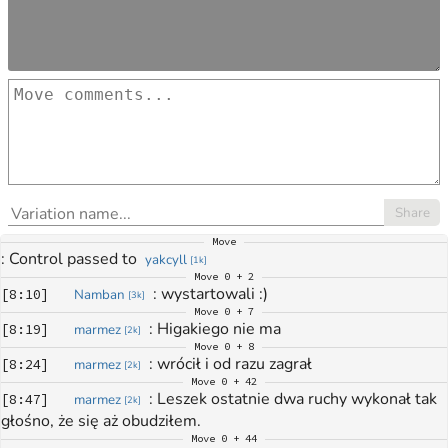
Share
Move
: 
Control passed to 
yakcyll
[
1k
]
Move
0 + 2
: 
wystartowali :)
[
8:10
]
Namban
[
3k
]
Move
0 + 7
: 
Higakiego nie ma
[
8:19
]
marmez
[
2k
]
Move
0 + 8
: 
wrócił i od razu zagrał
[
8:24
]
marmez
[
2k
]
Move
0 + 42
: 
Leszek ostatnie dwa ruchy wykonał tak 
[
8:47
]
marmez
[
2k
]
głośno, że się aż obudziłem. 
Move
0 + 44